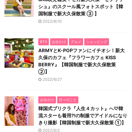
シュ』のスクール風フォトスポット【韓
国制服で新大久保散策 ③ 】
2022/8/10
BTS
お出かけ
グルメ
ショッピング
ARMYとK-POPファンにイチオシ！新大
久保のカフェ『フラワーカフェ KISS
BERRY』【韓国制服で新大久保散策
②】
2022/6/27
お出かけ
日々のこと
韓国式プリクラ『人生４カット』へ♡韓
流スターも着用⁈の制服でアイドルになり
きり撮影【韓国制服で新大久保散策 ①】
2022/6/2