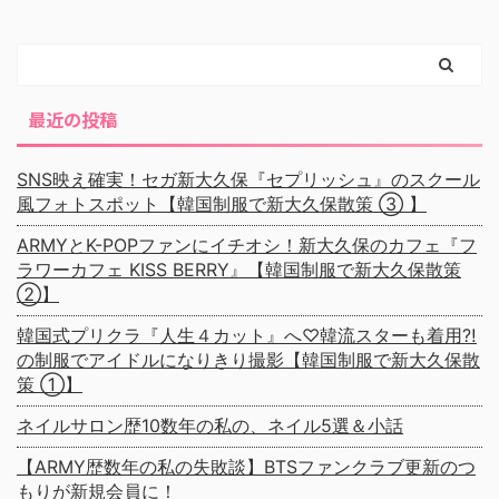
最近の投稿
SNS映え確実！セガ新大久保『セプリッシュ』のスクール
風フォトスポット【韓国制服で新大久保散策 ③ 】
ARMYとK-POPファンにイチオシ！新大久保のカフェ『フ
ラワーカフェ KISS BERRY』【韓国制服で新大久保散策
②】
韓国式プリクラ『人生４カット』へ♡韓流スターも着用⁈
の制服でアイドルになりきり撮影【韓国制服で新大久保散
策 ①】
ネイルサロン歴10数年の私の、ネイル5選＆小話
【ARMY歴数年の私の失敗談】BTSファンクラブ更新のつ
もりが新規会員に！