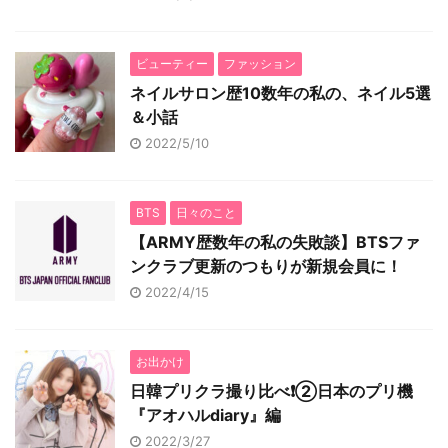
ビューティー
ファッション
ネイルサロン歴10数年の私の、ネイル5選
＆小話
2022/5/10
BTS
日々のこと
【ARMY歴数年の私の失敗談】BTSファ
ンクラブ更新のつもりが新規会員に！
2022/4/15
お出かけ
日韓プリクラ撮り比べ❗️②日本のプリ機
『アオハルdiary』編
2022/3/27