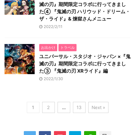
滅の刃』期間限定コラボに行ってきまし
た④ 『鬼滅の刃 ハリウッド・ドリーム・
ザ・ライド』& 煉獄さんメニュー
2022/2/11
お出かけ
トラベル
ユニバーサル・スタジオ・ジャパン ×『鬼
滅の刃』期間限定コラボに行ってきまし
た③ 『鬼滅の刃 XRライド』編
2022/1/30
1
2
…
13
Next »