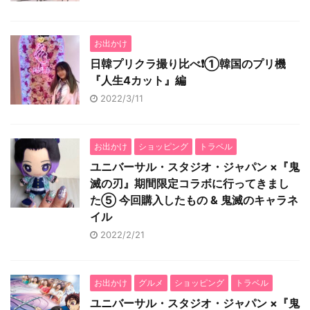
お出かけ
日韓プリクラ撮り比べ❗️①韓国のプリ機
『人生4カット』編
2022/3/11
お出かけ
ショッピング
トラベル
ユニバーサル・スタジオ・ジャパン ×『鬼
滅の刃』期間限定コラボに行ってきまし
た⑤ 今回購入したもの & 鬼滅のキャラネ
イル
2022/2/21
お出かけ
グルメ
ショッピング
トラベル
ユニバーサル・スタジオ・ジャパン ×『鬼