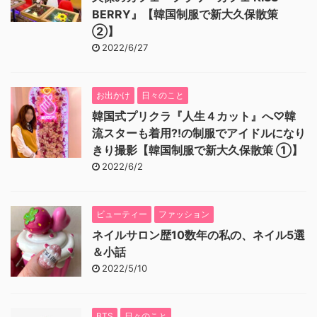
BERRY』【韓国制服で新大久保散策
②】
2022/6/27
お出かけ
日々のこと
韓国式プリクラ『人生４カット』へ♡韓
流スターも着用⁈の制服でアイドルになり
きり撮影【韓国制服で新大久保散策 ①】
2022/6/2
ビューティー
ファッション
ネイルサロン歴10数年の私の、ネイル5選
＆小話
2022/5/10
BTS
日々のこと