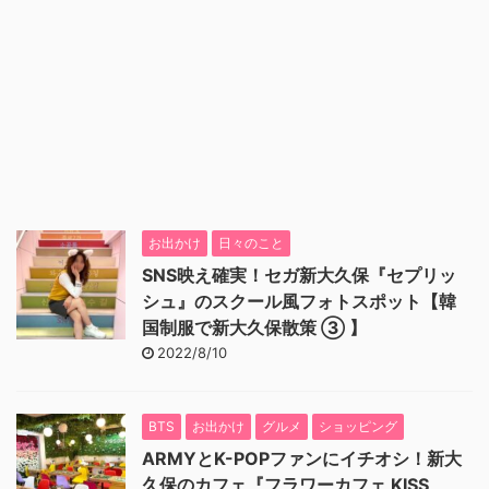
お出かけ
日々のこと
SNS映え確実！セガ新大久保『セプリッ
シュ』のスクール風フォトスポット【韓
国制服で新大久保散策 ③ 】
2022/8/10
BTS
お出かけ
グルメ
ショッピング
ARMYとK-POPファンにイチオシ！新大
久保のカフェ『フラワーカフェ KISS