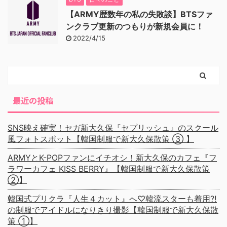
【ARMY歴数年の私の失敗談】BTSファ
ンクラブ更新のつもりが新規会員に！
2022/4/15
最近の投稿
SNS映え確実！セガ新大久保『セプリッシュ』のスクール
風フォトスポット【韓国制服で新大久保散策 ③ 】
ARMYとK-POPファンにイチオシ！新大久保のカフェ『フ
ラワーカフェ KISS BERRY』【韓国制服で新大久保散策
②】
韓国式プリクラ『人生４カット』へ♡韓流スターも着用⁈
の制服でアイドルになりきり撮影【韓国制服で新大久保散
策 ①】