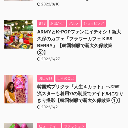
2022/8/10
BTS
お出かけ
グルメ
ショッピング
ARMYとK-POPファンにイチオシ！新大
久保のカフェ『フラワーカフェ KISS
BERRY』【韓国制服で新大久保散策
②】
2022/6/27
お出かけ
日々のこと
韓国式プリクラ『人生４カット』へ♡韓
流スターも着用⁈の制服でアイドルになり
きり撮影【韓国制服で新大久保散策 ①】
2022/6/2
ビューティー
ファッション