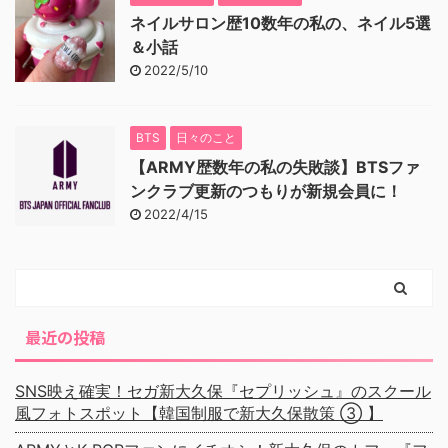
ネイルサロン歴10数年の私の、ネイル5選
＆小話
2022/5/10
BTS
日々のこと
【ARMY歴数年の私の失敗談】BTSファ
ンクラブ更新のつもりが新規会員に！
2022/4/15
最近の投稿
SNS映え確実！セガ新大久保『セプリッシュ』のスクール
風フォトスポット【韓国制服で新大久保散策 ③ 】