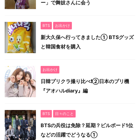
ー」で舞妓さんに会う
BTS
お出かけ
新大久保へ行ってきました① BTSグッズ
と韓国食材を購入
お出かけ
日韓プリクラ撮り比べ❗️②日本のプリ機
『アオハルdiary』編
BTS
日々のこと
BTSの兵役は免除？延期？ビルボード1位
などの活躍でどうなる①