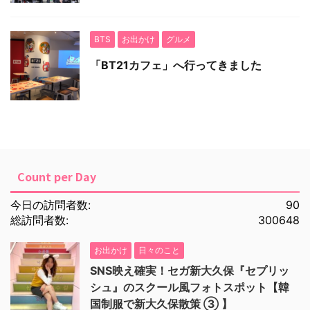
BTS
お出かけ
グルメ
「BT21カフェ」へ行ってきました
Count per Day
今日の訪問者数:
90
総訪問者数:
300648
お出かけ
日々のこと
SNS映え確実！セガ新大久保『セプリッ
シュ』のスクール風フォトスポット【韓
国制服で新大久保散策 ③ 】