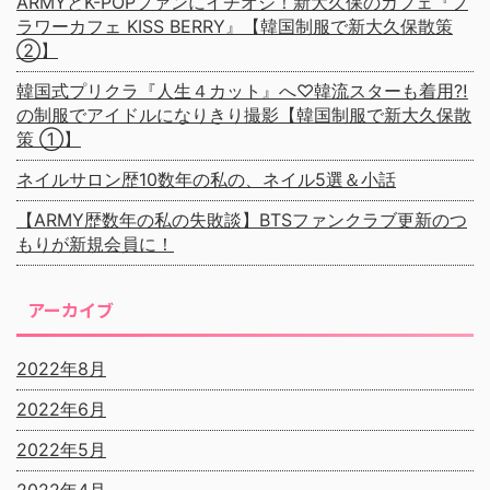
ARMYとK-POPファンにイチオシ！新大久保のカフェ『フ
ラワーカフェ KISS BERRY』【韓国制服で新大久保散策
②】
韓国式プリクラ『人生４カット』へ♡韓流スターも着用⁈
の制服でアイドルになりきり撮影【韓国制服で新大久保散
策 ①】
ネイルサロン歴10数年の私の、ネイル5選＆小話
【ARMY歴数年の私の失敗談】BTSファンクラブ更新のつ
もりが新規会員に！
アーカイブ
2022年8月
2022年6月
2022年5月