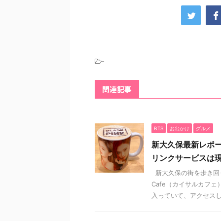
-
関連記事
BTS
お出かけ
グルメ
新大久保最新レポート
リンクサービスは
新大久保の街を歩き回り
Cafe（カイサルカフ
入っていて、アクセスしや 