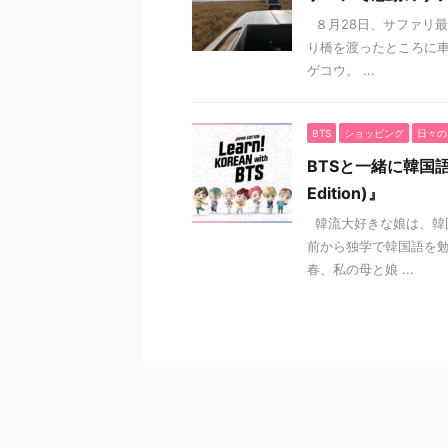
８月28日、サファリ最
り橋を渡ったところに
ゲコウ。 ...
BTS
ショッピング
日々の
BTSと一緒に韓国語を学
Edition)』
韓流大好きな娘は、韓
前から独学で韓国語を勉
春、私の母と娘 ...