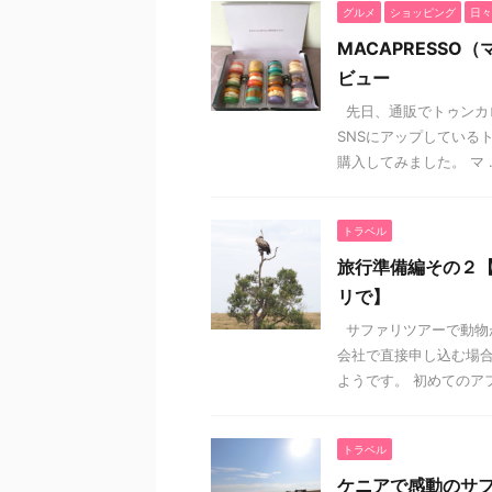
グルメ
ショッピング
日々
MACAPRESS
ビュー
先日、通販でトゥンカ
SNSにアップしている
購入してみました。 マ ..
トラベル
旅行準備編その２
リで】
サファリツアーで動物
会社で直接申し込む場
ようです。 初めてのアフリ
トラベル
ケニアで感動のサ