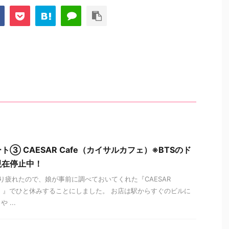
③ CAESAR Cafe（カイサルカフェ）※BTSのド
現在停止中！
疲れたので、娘が事前に調べておいてくれた『CAESAR
ェ）』でひと休みすることにしました。 お店は駅からすぐのビルに
...