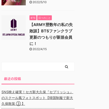
2022/5/10
BTS
日々のこと
【ARMY歴数年の私の失
敗談】BTSファンクラブ
更新のつもりが新規会員
に！
2022/4/15
最近の投稿
SNS映え確実！セガ新大久保『セプリッシュ』
のスクール風フォトスポット【韓国制服で新大
久保散策 ③ 】