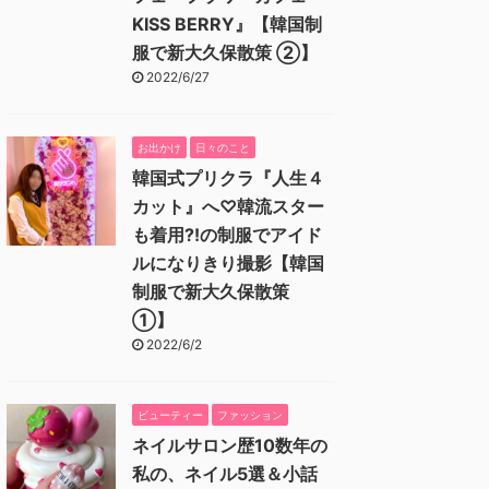
KISS BERRY』【韓国制
服で新大久保散策 ②】
2022/6/27
お出かけ
日々のこと
韓国式プリクラ『人生４
カット』へ♡韓流スター
も着用⁈の制服でアイド
ルになりきり撮影【韓国
制服で新大久保散策
①】
2022/6/2
ビューティー
ファッション
ネイルサロン歴10数年の
私の、ネイル5選＆小話