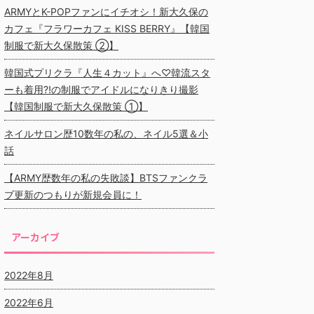
ARMYとK-POPファンにイチオシ！新大久保の
カフェ『フラワーカフェ KISS BERRY』【韓国
制服で新大久保散策 ②】
韓国式プリクラ『人生４カット』へ♡韓流スタ
ーも着用⁈の制服でアイドルになりきり撮影
【韓国制服で新大久保散策 ①】
ネイルサロン歴10数年の私の、ネイル5選＆小
話
【ARMY歴数年の私の失敗談】BTSファンクラ
ブ更新のつもりが新規会員に！
アーカイブ
2022年8月
2022年6月