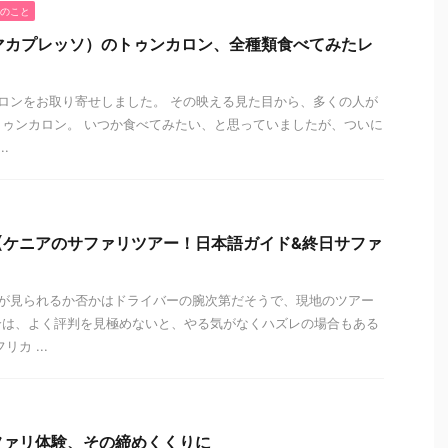
のこと
O（マカプレッソ）のトゥンカロン、全種類食べてみたレ
ロンをお取り寄せしました。 その映える見た目から、多くの人が
トゥンカロン。 いつか食べてみたい、と思っていましたが、ついに
.
【ケニアのサファリツアー！日本語ガイド&終日サファ
が見られるか否かはドライバーの腕次第だそうで、現地のツアー
合は、よく評判を見極めないと、やる気がなくハズレの場合もある
カ ...
ファリ体験、その締めくくりに