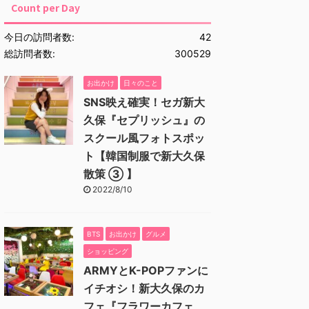
Count per Day
今日の訪問者数:
42
総訪問者数:
300529
お出かけ
日々のこと
SNS映え確実！セガ新大
久保『セプリッシュ』の
スクール風フォトスポッ
ト【韓国制服で新大久保
散策 ③ 】
2022/8/10
BTS
お出かけ
グルメ
ショッピング
ARMYとK-POPファンに
イチオシ！新大久保のカ
フェ『フラワーカフェ