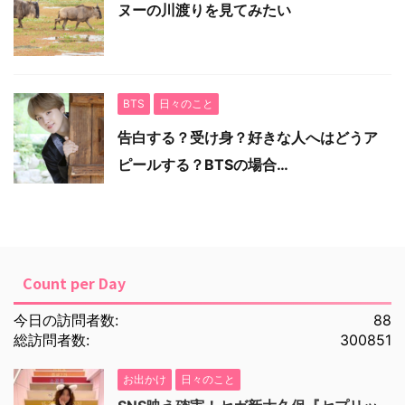
ヌーの川渡りを見てみたい
BTS
日々のこと
告白する？受け身？好きな人へはどうア
ピールする？BTSの場合…
Count per Day
今日の訪問者数:
88
総訪問者数:
300851
お出かけ
日々のこと