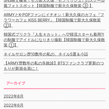
SNS映え確実！セガ新大久保『セプリッシュ』のスクール
風フォトスポット【韓国制服で新大久保散策 ③ 】
ARMYとK-POPファンにイチオシ！新大久保のカフェ『フ
ラワーカフェ KISS BERRY』【韓国制服で新大久保散策
②】
韓国式プリクラ『人生４カット』へ♡韓流スターも着用⁈
の制服でアイドルになりきり撮影【韓国制服で新大久保散
策 ①】
ネイルサロン歴10数年の私の、ネイル5選＆小話
【ARMY歴数年の私の失敗談】BTSファンクラブ更新のつ
もりが新規会員に！
アーカイブ
2022年8月
2022年6月