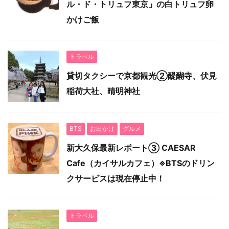
ル・ド・トリュフ東京」の白トリュフ卵
かけご飯
トラベル
貸切タクシーで京都観光②醍醐寺、伏見
稲荷大社、晴明神社
BTS
お出かけ
グルメ
新大久保最新レポート③ CAESAR
Cafe（カイサルカフェ）※BTSのドリン
クサービスは現在停止中！
トラベル