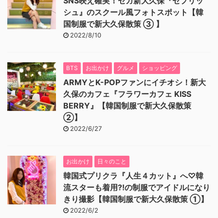
SNS映え確実！セガ新大久保『セプリッ
シュ』のスクール風フォトスポット【韓
国制服で新大久保散策 ③ 】
2022/8/10
BTS
お出かけ
グルメ
ショッピング
ARMYとK-POPファンにイチオシ！新大
久保のカフェ『フラワーカフェ KISS
BERRY』【韓国制服で新大久保散策
②】
2022/6/27
お出かけ
日々のこと
韓国式プリクラ『人生４カット』へ♡韓
流スターも着用⁈の制服でアイドルになり
きり撮影【韓国制服で新大久保散策 ①】
2022/6/2