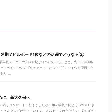
？延期？ビルボード1位などの活躍でどうなる②
最年長メンバーの入隊時期が近づいていることと、先ごろ韓国歌
ードのメインシングルチャート「ホット100」で１位を記録した
り ...
求めに、新大久保へ
ンの娘とコンサートに行きましたが… 娘の学校で同じくTWICE好き
たくさんグッズが売っているよ、と教えてくれたそうで、娘に前か