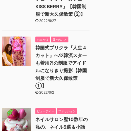
KISS BERRY』【韓国制
服で新大久保散策 ②】
2022/6/27
お出かけ
日々のこと
韓国式プリクラ『人生４
カット』へ♡韓流スター
も着用⁈の制服でアイド
ルになりきり撮影【韓国
制服で新大久保散策
①】
2022/6/2
ビューティー
ファッション
ネイルサロン歴10数年の
私の、ネイル5選＆小話