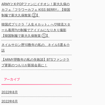
ARMYとK-POPファンにイチオシ！新大久保の
カフェ『フラワーカフェ KISS BERRY』【韓国
制服で新大久保散策 ②】
韓国式プリクラ『人生４カット』へ♡韓流スタ
ーも着用⁈の制服でアイドルになりきり撮影
【韓国制服で新大久保散策 ①】
ネイルサロン歴10数年の私の、ネイル5選＆小
話
【ARMY歴数年の私の失敗談】BTSファンクラ
ブ更新のつもりが新規会員に！
アーカイブ
2022年8月
2022年6月