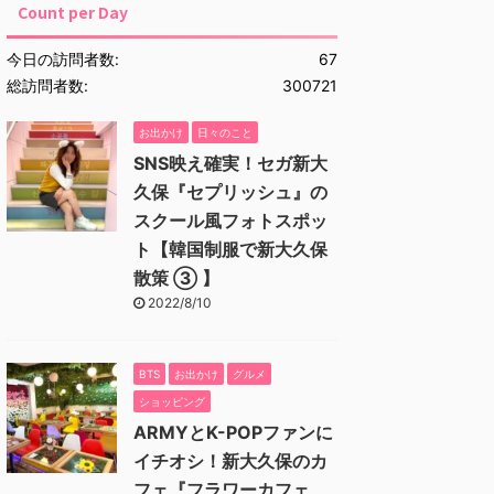
Count per Day
今日の訪問者数:
67
総訪問者数:
300721
お出かけ
日々のこと
SNS映え確実！セガ新大
久保『セプリッシュ』の
スクール風フォトスポッ
ト【韓国制服で新大久保
散策 ③ 】
2022/8/10
BTS
お出かけ
グルメ
ショッピング
ARMYとK-POPファンに
イチオシ！新大久保のカ
フェ『フラワーカフェ