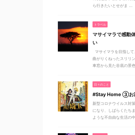
ら行きたいとせがま ...
トラベル
マサイマラで感動
い
マサイマラを目指して
曲がりくねったスリリン
車窓から見た谷底の景色 .
日々のこと
#Stay Home
新型コロナウイルス対
になり、しばらくたち
ような不自由な生活の中で