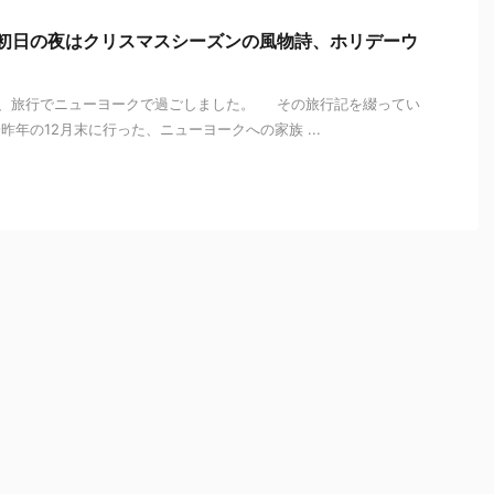
！初日の夜はクリスマスシーズンの風物詩、ホリデーウ
、旅行でニューヨークで過ごしました。 その旅行記を綴ってい
年の12月末に行った、ニューヨークへの家族 ...