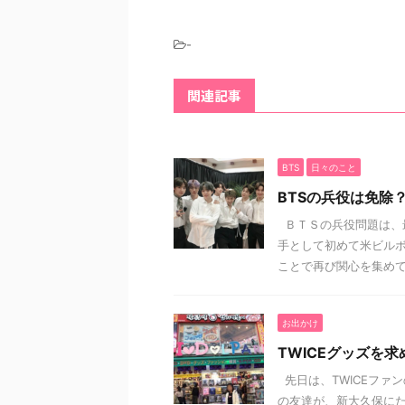
-
関連記事
BTS
日々のこと
BTSの兵役は免除
ＢＴＳの兵役問題は、
手として初めて米ビルボ
ことで再び関心を集めてお
お出かけ
TWICEグッズを
先日は、TWICEファ
の友達が、新大久保に