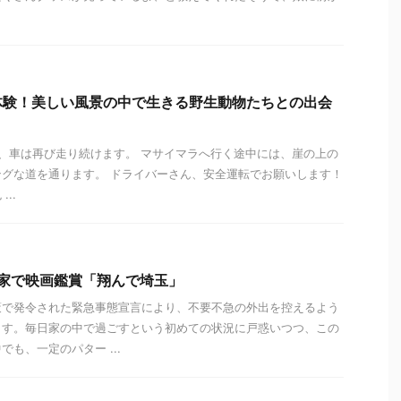
体験！美しい風景の中で生きる野生動物たちとの出会
、車は再び走り続けます。 マサイマラへ行く途中には、崖の上の
グな道を通ります。 ドライバーさん、安全運転でお願いします！
..
 ③お家で映画鑑賞「翔んで埼玉」
策で発令された緊急事態宣言により、不要不急の外出を控えるよう
ます。毎日家の中で過ごすという初めての状況に戸惑いつつ、この
も、一定のパター ...