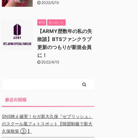
2022/5/10
BTS
日々のこと
【ARMY歴数年の私の失
敗談】BTSファンクラブ
更新のつもりが新規会員
に！
2022/4/15
最近の投稿
SNS映え確実！セガ新大久保『セプリッシュ』
のスクール風フォトスポット【韓国制服で新大
久保散策 ③ 】