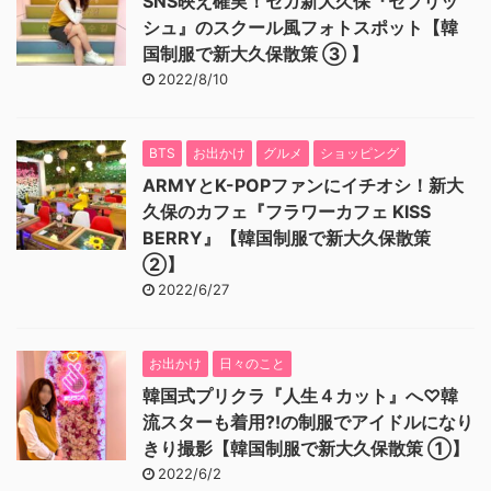
SNS映え確実！セガ新大久保『セプリッ
シュ』のスクール風フォトスポット【韓
国制服で新大久保散策 ③ 】
2022/8/10
BTS
お出かけ
グルメ
ショッピング
ARMYとK-POPファンにイチオシ！新大
久保のカフェ『フラワーカフェ KISS
BERRY』【韓国制服で新大久保散策
②】
2022/6/27
お出かけ
日々のこと
韓国式プリクラ『人生４カット』へ♡韓
流スターも着用⁈の制服でアイドルになり
きり撮影【韓国制服で新大久保散策 ①】
2022/6/2