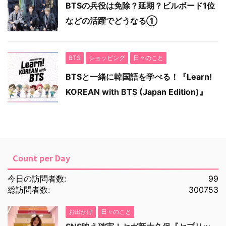
BTSの兵役は免除？延期？ビルボード1位
などの活躍でどうなる①
BTS
ショッピング
日々のこと
BTSと一緒に韓国語を学べる！『Learn!
KOREAN with BTS (Japan Edition)』
Count per Day
今日の訪問者数:
99
総訪問者数:
300753
お出かけ
日々のこと