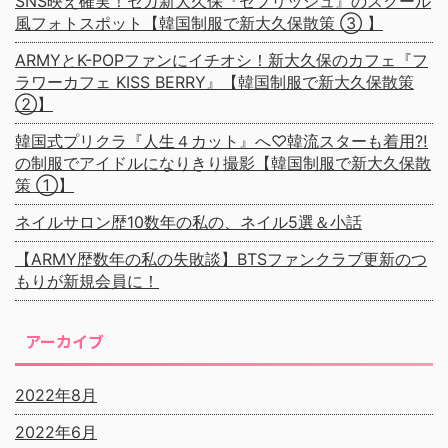
SNS映え確実！セガ新大久保『セプリッシュ』のスクール
風フォトスポット【韓国制服で新大久保散策 ③ 】
ARMYとK-POPファンにイチオシ！新大久保のカフェ『フ
ラワーカフェ KISS BERRY』【韓国制服で新大久保散策
②】
韓国式プリクラ『人生４カット』へ♡韓流スターも着用⁈
の制服でアイドルになりきり撮影【韓国制服で新大久保散
策 ①】
ネイルサロン歴10数年の私の、ネイル5選＆小話
【ARMY歴数年の私の失敗談】BTSファンクラブ更新のつ
もりが新規会員に！
アーカイブ
2022年8月
2022年6月