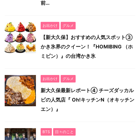
前…
お出かけ
グルメ
【新大久保】おすすめの人気スポット③
かき氷界のクイーン！『HOMIBING （ホ
ミビン）』の台湾かき氷
お出かけ
グルメ
新大久保最新レポート④ チーズダッカル
ビの人気店『 Oh!キッチンN（オキッチン
エン）』
BTS
日々のこと