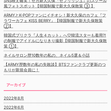
SNS映え確実！セガ新大久保『セプリッシュ』のスクール
風フォトスポット【韓国制服で新大久保散策 ③ 】
ARMYとK-POPファンにイチオシ！新大久保のカフェ『フ
ラワーカフェ KISS BERRY』【韓国制服で新大久保散策
②】
韓国式プリクラ『人生４カット』へ♡韓流スターも着用⁈
の制服でアイドルになりきり撮影【韓国制服で新大久保散
策 ①】
ネイルサロン歴10数年の私の、ネイル5選＆小話
【ARMY歴数年の私の失敗談】BTSファンクラブ更新のつ
もりが新規会員に！
アーカイブ
2022年8月
2022年6月