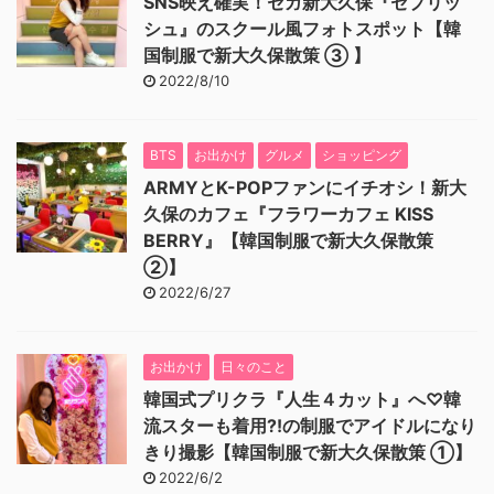
SNS映え確実！セガ新大久保『セプリッ
シュ』のスクール風フォトスポット【韓
国制服で新大久保散策 ③ 】
2022/8/10
BTS
お出かけ
グルメ
ショッピング
ARMYとK-POPファンにイチオシ！新大
久保のカフェ『フラワーカフェ KISS
BERRY』【韓国制服で新大久保散策
②】
2022/6/27
お出かけ
日々のこと
韓国式プリクラ『人生４カット』へ♡韓
流スターも着用⁈の制服でアイドルになり
きり撮影【韓国制服で新大久保散策 ①】
2022/6/2