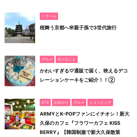
トラベル
桜舞う京都へ🌸親子孫で3世代旅行
グルメ
日々のこと
かわいすぎる♡通販で届く、映えるデコ
レーションケーキをご紹介！！②
BTS
お出かけ
グルメ
ショッピング
ARMYとK-POPファンにイチオシ！新大
久保のカフェ『フラワーカフェ KISS
BERRY』【韓国制服で新大久保散策