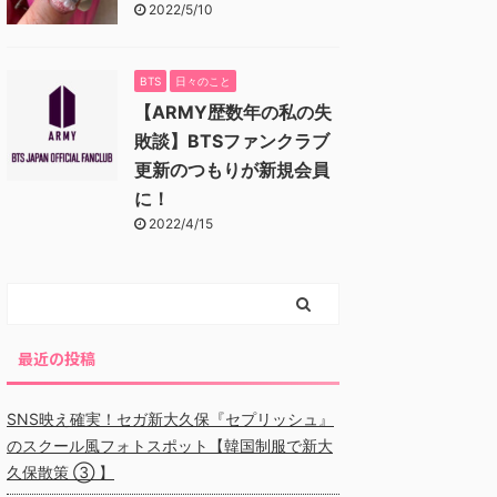
2022/5/10
BTS
日々のこと
【ARMY歴数年の私の失
敗談】BTSファンクラブ
更新のつもりが新規会員
に！
2022/4/15
最近の投稿
SNS映え確実！セガ新大久保『セプリッシュ』
のスクール風フォトスポット【韓国制服で新大
久保散策 ③ 】