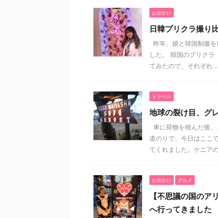
お出かけ
日韓プリクラ撮り比
昨年、娘と韓国制服を
した。 韓国のプリクラ
てみたので、それぞれ ..
トラベル
地球の裂け目、グレ
車に荷物を積んだ後、
道のりで、今日はここで
てくれました。ケニアの民
お出かけ
グルメ
【不思議の国のア
へ行ってきました