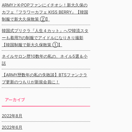
ARMYとK-POPファンにイチオシ！新大久保の
カフェ『フラワーカフェ KISS BERRY』【韓国
制服で新大久保散策 ②】
韓国式プリクラ『人生４カット』へ♡韓流スタ
ーも着用⁈の制服でアイドルになりきり撮影
【韓国制服で新大久保散策 ①】
ネイルサロン歴10数年の私の、ネイル5選＆小
話
【ARMY歴数年の私の失敗談】BTSファンクラ
ブ更新のつもりが新規会員に！
アーカイブ
2022年8月
2022年6月