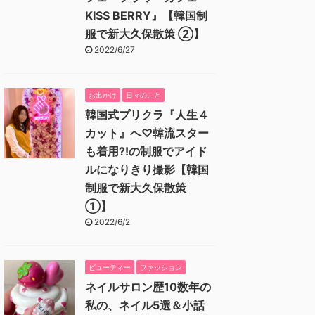
KISS BERRY』【韓国制
服で新大久保散策 ②】
2022/6/27
お出かけ
日々のこと
韓国式プリクラ『人生４
カット』へ♡韓流スター
も着用⁈の制服でアイド
ルになりきり撮影【韓国
制服で新大久保散策
①】
2022/6/2
ビューティー
ファッション
ネイルサロン歴10数年の
私の、ネイル5選＆小話