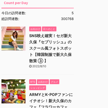
Count per Day
今日の訪問者数:
5
総訪問者数:
300768
お出かけ
日々のこと
SNS映え確実！セガ新大
久保『セプリッシュ』の
スクール風フォトスポッ
ト【韓国制服で新大久保
散策 ③ 】
2022/8/10
BTS
お出かけ
グルメ
ショッピング
ARMYとK-POPファンに
イチオシ！新大久保のカ
フェ『フラワーカフェ