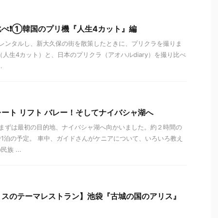
べ❗️①韓国のプリ機『人生4カット』編
レンタルし、新大久保の街を散策したときに、プリクラを撮りま
（人生4カット）と、日本のプリクラ（アオハルdiary）を撮り比べ
.
ート リフト バレー！そしてナイバシャ湖へ
まずは最初の目的地、ナイバシャ湖へ向かいました。約２時間の
1泊の予定。 車中、ガイドさんがケニアについて、いろいろ教え
族 ...
リスのテーマレストラン】池袋『古城の国のアリス』