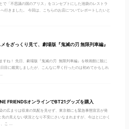
とで「不思議の国のアリス」をコンセプトにした池袋のレストラ
へ行きました。 今回は、こちらのお店についてレポートしたいと
メをざっくり見て、劇場版『鬼滅の刃 無限列車編』
ますね！ 先日、劇場版『鬼滅の刃 無限列車編』を映画館に観に
4日目に鑑賞しましたが、こんなに早く行ったのは初めてかもしれ
.
LINE FRIENDSオンラインでBT21グッズを購入
染の広まりは収束の気配を見せず、東京都にも緊急事態宣言が発
よ先の見えない状況となり不安にさいなまれますが、今はとにかく
こ ...