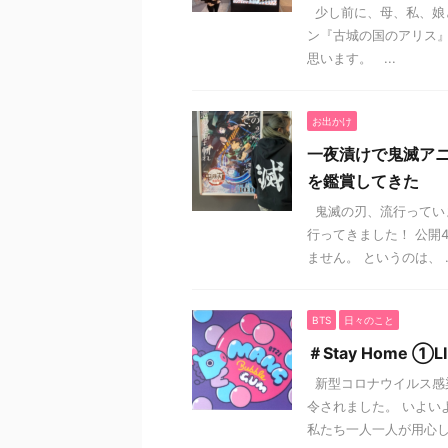
少し前に、母、私、娘
ン『古城の国のアリス』
思います。 ...
お出かけ
一夜漬けで鬼滅アニ
を鑑賞してきた
鬼滅の刃、流行ってい
行ってきました！ 公開
ません。 というのは、 ..
BTS
日々のこと
＃Stay Home ①
新型コロナウイルス感
令されました。 いよい
私たち一人一人が用心し、