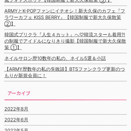
風フォトスポット【韓国制服で新大久保散策 ③ 】
ARMYとK-POPファンにイチオシ！新大久保のカフェ『フ
ラワーカフェ KISS BERRY』【韓国制服で新大久保散策
②】
韓国式プリクラ『人生４カット』へ♡韓流スターも着用⁈
の制服でアイドルになりきり撮影【韓国制服で新大久保散
策 ①】
ネイルサロン歴10数年の私の、ネイル5選＆小話
【ARMY歴数年の私の失敗談】BTSファンクラブ更新のつ
もりが新規会員に！
アーカイブ
2022年8月
2022年6月
2022年5月