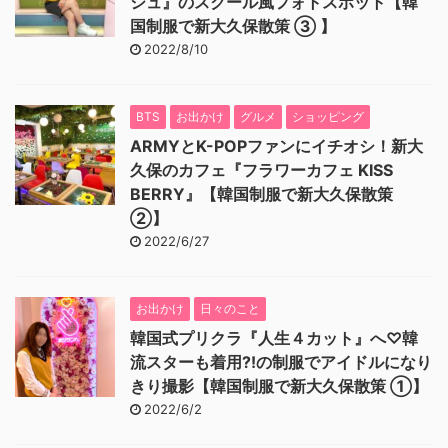
シュ』のスクール風フォトスポット【韓
国制服で新大久保散策 ③ 】
2022/8/10
BTS
お出かけ
グルメ
ショッピング
ARMYとK-POPファンにイチオシ！新大
久保のカフェ『フラワーカフェ KISS
BERRY』【韓国制服で新大久保散策
②】
2022/6/27
お出かけ
日々のこと
韓国式プリクラ『人生４カット』へ♡韓
流スターも着用⁈の制服でアイドルになり
きり撮影【韓国制服で新大久保散策 ①】
2022/6/2