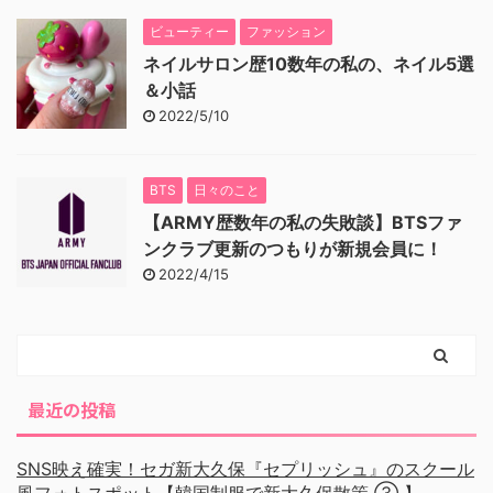
ビューティー
ファッション
ネイルサロン歴10数年の私の、ネイル5選
＆小話
2022/5/10
BTS
日々のこと
【ARMY歴数年の私の失敗談】BTSファ
ンクラブ更新のつもりが新規会員に！
2022/4/15
最近の投稿
SNS映え確実！セガ新大久保『セプリッシュ』のスクール