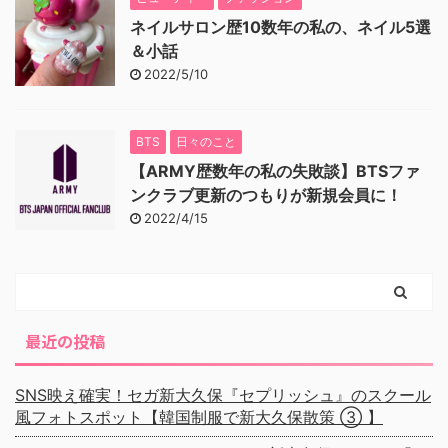
ネイルサロン歴10数年の私の、ネイル5選
＆小話
2022/5/10
BTS
日々のこと
【ARMY歴数年の私の失敗談】BTSファ
ンクラブ更新のつもりが新規会員に！
2022/4/15
最近の投稿
SNS映え確実！セガ新大久保『セプリッシュ』のスクール
風フォトスポット【韓国制服で新大久保散策 ③ 】