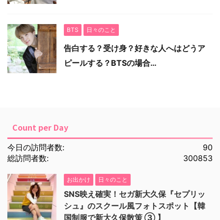
BTS
日々のこと
告白する？受け身？好きな人へはどうア
ピールする？BTSの場合…
Count per Day
今日の訪問者数:
90
総訪問者数:
300853
お出かけ
日々のこと
SNS映え確実！セガ新大久保『セプリッ
シュ』のスクール風フォトスポット【韓
国制服で新大久保散策 ③ 】