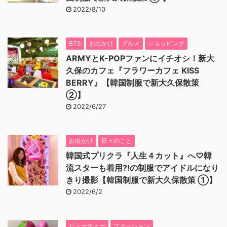
2022/8/10
BTS
お出かけ
グルメ
ショッピング
ARMYとK-POPファンにイチオシ！新大
久保のカフェ『フラワーカフェ KISS
BERRY』【韓国制服で新大久保散策
②】
2022/6/27
お出かけ
日々のこと
韓国式プリクラ『人生４カット』へ♡韓
流スターも着用⁈の制服でアイドルになり
きり撮影【韓国制服で新大久保散策 ①】
2022/6/2
ビューティー
ファッション