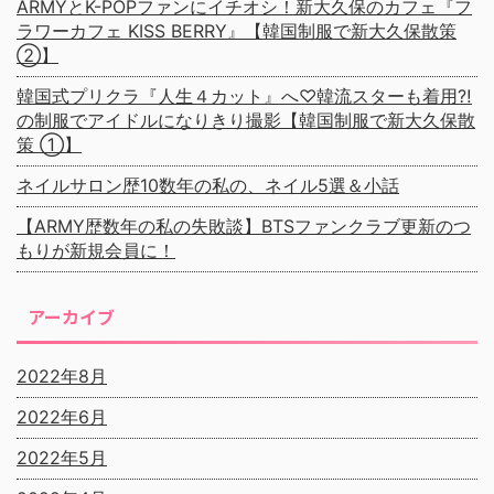
ARMYとK-POPファンにイチオシ！新大久保のカフェ『フ
ラワーカフェ KISS BERRY』【韓国制服で新大久保散策
②】
韓国式プリクラ『人生４カット』へ♡韓流スターも着用⁈
の制服でアイドルになりきり撮影【韓国制服で新大久保散
策 ①】
ネイルサロン歴10数年の私の、ネイル5選＆小話
【ARMY歴数年の私の失敗談】BTSファンクラブ更新のつ
もりが新規会員に！
アーカイブ
2022年8月
2022年6月
2022年5月