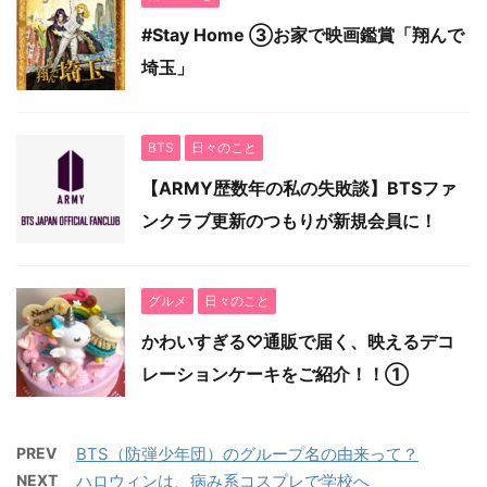
#Stay Home ③お家で映画鑑賞「翔んで
埼玉」
BTS
日々のこと
【ARMY歴数年の私の失敗談】BTSファ
ンクラブ更新のつもりが新規会員に！
グルメ
日々のこと
かわいすぎる♡通販で届く、映えるデコ
レーションケーキをご紹介！！①
PREV
BTS（防弾少年団）のグループ名の由来って？
NEXT
ハロウィンは、病み系コスプレで学校へ