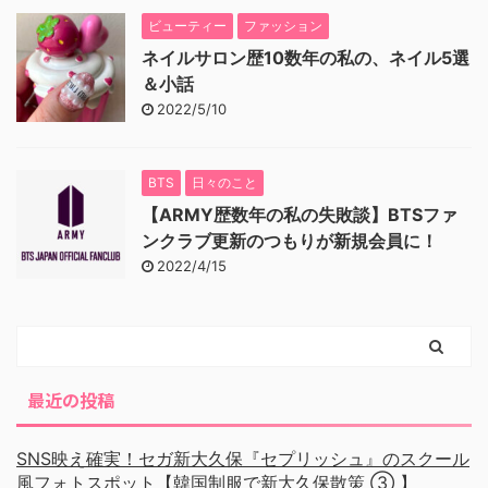
ビューティー
ファッション
ネイルサロン歴10数年の私の、ネイル5選
＆小話
2022/5/10
BTS
日々のこと
【ARMY歴数年の私の失敗談】BTSファ
ンクラブ更新のつもりが新規会員に！
2022/4/15
最近の投稿
SNS映え確実！セガ新大久保『セプリッシュ』のスクール
風フォトスポット【韓国制服で新大久保散策 ③ 】