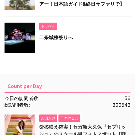
アー！日本語ガイド&終日サファリで】
トラベル
二条城桜祭りへ
Count per Day
今日の訪問者数:
56
総訪問者数:
300543
お出かけ
日々のこと
SNS映え確実！セガ新大久保『セプリッ
シュ』のスクール風フォトスポット【韓