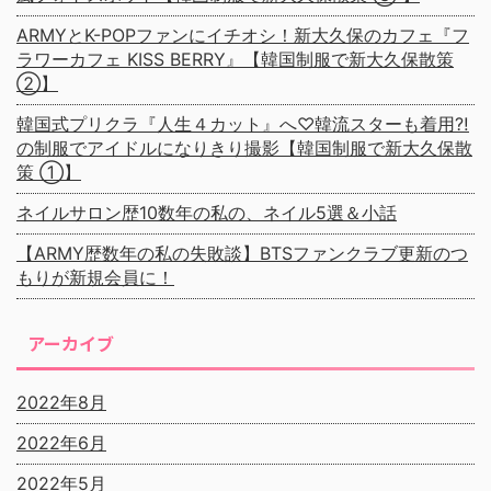
ARMYとK-POPファンにイチオシ！新大久保のカフェ『フ
ラワーカフェ KISS BERRY』【韓国制服で新大久保散策
②】
韓国式プリクラ『人生４カット』へ♡韓流スターも着用⁈
の制服でアイドルになりきり撮影【韓国制服で新大久保散
策 ①】
ネイルサロン歴10数年の私の、ネイル5選＆小話
【ARMY歴数年の私の失敗談】BTSファンクラブ更新のつ
もりが新規会員に！
アーカイブ
2022年8月
2022年6月
2022年5月