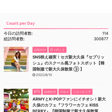
Count per Day
今日の訪問者数:
114
総訪問者数:
300877
お出かけ
日々のこと
SNS映え確実！セガ新大久保『セプリッ
シュ』のスクール風フォトスポット【韓
国制服で新大久保散策 ③ 】
2022/8/10
BTS
お出かけ
グルメ
ショッピング
ARMYとK-POPファンにイチオシ！新大
久保のカフェ『フラワーカフェ KISS
BERRY』【韓国制服で新大久保散策