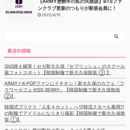
【ARMY歴数年の私の失敗談】BTSファ
ンクラブ更新のつもりが新規会員に！
2022/4/15
最近の投稿
SNS映え確実！セガ新大久保『セプリッシュ』のスクール
風フォトスポット【韓国制服で新大久保散策 ③ 】
ARMYとK-POPファンにイチオシ！新大久保のカフェ『フ
ラワーカフェ KISS BERRY』【韓国制服で新大久保散策
②】
韓国式プリクラ『人生４カット』へ♡韓流スターも着用⁈
の制服でアイドルになりきり撮影【韓国制服で新大久保散
策 ①】