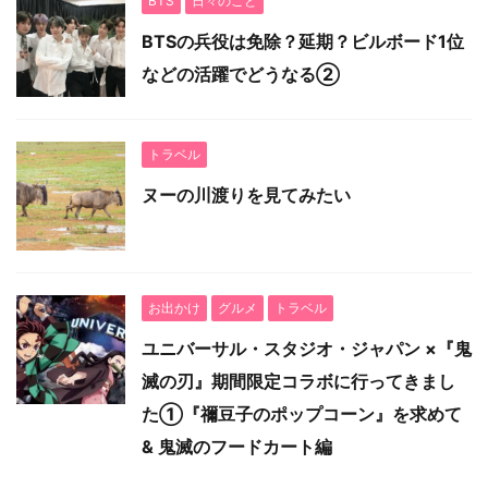
BTS
日々のこと
BTSの兵役は免除？延期？ビルボード1位
などの活躍でどうなる②
トラベル
ヌーの川渡りを見てみたい
お出かけ
グルメ
トラベル
ユニバーサル・スタジオ・ジャパン ×『鬼
滅の刃』期間限定コラボに行ってきまし
た①『禰豆子のポップコーン』を求めて
& 鬼滅のフードカート編