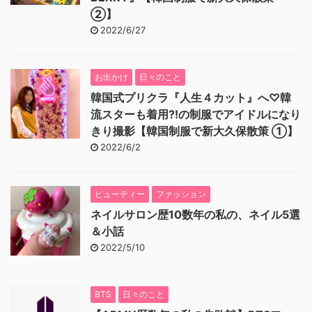
②】
2022/6/27
お出かけ
日々のこと
韓国式プリクラ『人生４カット』へ♡韓
流スターも着用⁈の制服でアイドルになり
きり撮影【韓国制服で新大久保散策 ①】
2022/6/2
ビューティー
ファッション
ネイルサロン歴10数年の私の、ネイル5選
＆小話
2022/5/10
BTS
日々のこと