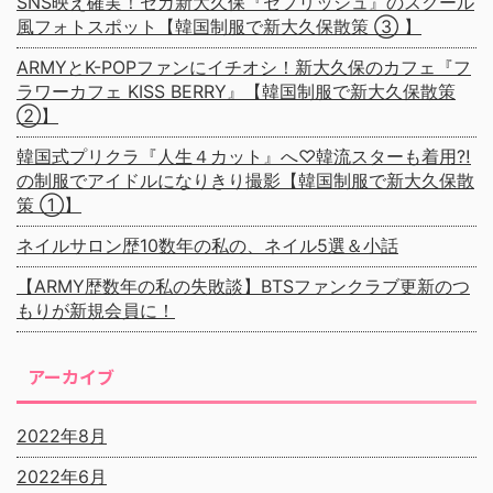
SNS映え確実！セガ新大久保『セプリッシュ』のスクール
風フォトスポット【韓国制服で新大久保散策 ③ 】
ARMYとK-POPファンにイチオシ！新大久保のカフェ『フ
ラワーカフェ KISS BERRY』【韓国制服で新大久保散策
②】
韓国式プリクラ『人生４カット』へ♡韓流スターも着用⁈
の制服でアイドルになりきり撮影【韓国制服で新大久保散
策 ①】
ネイルサロン歴10数年の私の、ネイル5選＆小話
【ARMY歴数年の私の失敗談】BTSファンクラブ更新のつ
もりが新規会員に！
アーカイブ
2022年8月
2022年6月