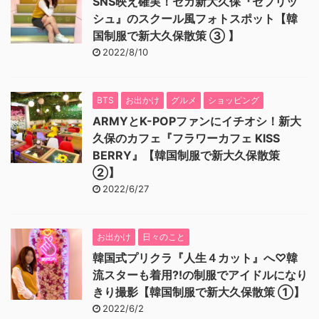
SNS映え確実！セガ新大久保『セプリッ
シュ』のスクール風フォトスポット【韓
国制服で新大久保散策 ③ 】
2022/8/10
BTS
お出かけ
グルメ
ショッピング
ARMYとK-POPファンにイチオシ！新大
久保のカフェ『フラワーカフェ KISS
BERRY』【韓国制服で新大久保散策
②】
2022/6/27
お出かけ
日々のこと
韓国式プリクラ『人生４カット』へ♡韓
流スターも着用⁈の制服でアイドルになり
きり撮影【韓国制服で新大久保散策 ①】
2022/6/2