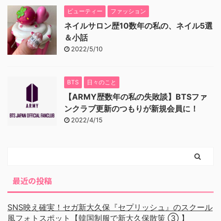
ビューティー
ファッション
ネイルサロン歴10数年の私の、ネイル5選
＆小話
2022/5/10
BTS
日々のこと
【ARMY歴数年の私の失敗談】BTSファ
ンクラブ更新のつもりが新規会員に！
2022/4/15
最近の投稿
SNS映え確実！セガ新大久保『セプリッシュ』のスクール
風フォトスポット【韓国制服で新大久保散策 ③ 】