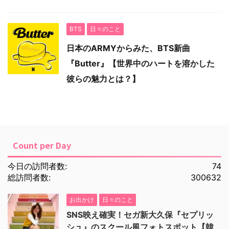
BTS
日々のこと
日本のARMYからみた、BTS新曲
『Butter』【世界中のハートを溶かした
彼らの魅力とは？】
Count per Day
今日の訪問者数:
74
総訪問者数:
300632
お出かけ
日々のこと
SNS映え確実！セガ新大久保『セプリッ
シュ』のスクール風フォトスポット【韓