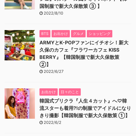
国制服で新大久保散策 ③ 】
2022/8/10
BTS
お出かけ
グルメ
ショッピング
ARMYとK-POPファンにイチオシ！新大
久保のカフェ『フラワーカフェ KISS
BERRY』【韓国制服で新大久保散策
②】
2022/6/27
お出かけ
日々のこと
韓国式プリクラ『人生４カット』へ♡韓
流スターも着用⁈の制服でアイドルになり
きり撮影【韓国制服で新大久保散策 ①】
2022/6/2