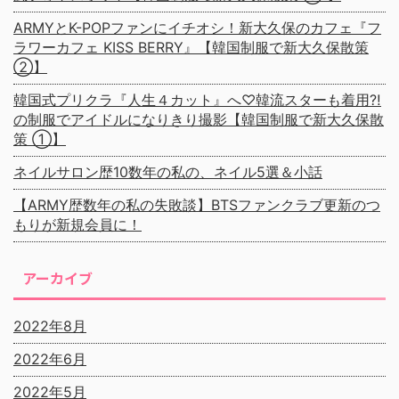
ARMYとK-POPファンにイチオシ！新大久保のカフェ『フ
ラワーカフェ KISS BERRY』【韓国制服で新大久保散策
②】
韓国式プリクラ『人生４カット』へ♡韓流スターも着用⁈
の制服でアイドルになりきり撮影【韓国制服で新大久保散
策 ①】
ネイルサロン歴10数年の私の、ネイル5選＆小話
【ARMY歴数年の私の失敗談】BTSファンクラブ更新のつ
もりが新規会員に！
アーカイブ
2022年8月
2022年6月
2022年5月