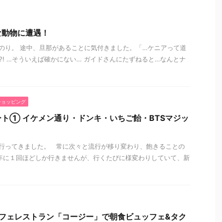
な動物に遭遇！
のり。 途中、旦那があることに気付きました。「…ケニアって道
?! …そういえば確かにない… ガイドさんにたずねると…なんとナ
ショッピング
ト① イケメン通り・ドンキ・いちご飴・BTSマジッ
行ってきました。 常に次々と流行が移り変わり、飽きることの
年に１回ほどしか行きませんが、行くたびに様変わりしていて、新
フェレストラン「コージー」で朝食ビュッフェ&タク