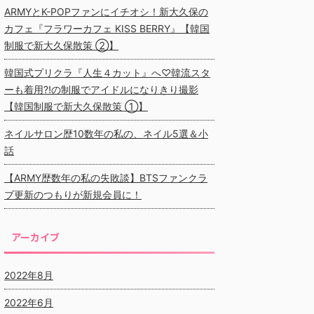
ARMYとK-POPファンにイチオシ！新大久保の
カフェ『フラワーカフェ KISS BERRY』【韓国
制服で新大久保散策 ②】
韓国式プリクラ『人生４カット』へ♡韓流スタ
ーも着用⁈の制服でアイドルになりきり撮影
【韓国制服で新大久保散策 ①】
ネイルサロン歴10数年の私の、ネイル5選＆小
話
【ARMY歴数年の私の失敗談】BTSファンクラ
ブ更新のつもりが新規会員に！
アーカイブ
2022年8月
2022年6月