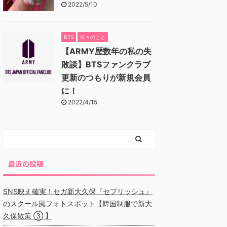
2022/5/10
BTS
日々のこと
【ARMY歴数年の私の失
敗談】BTSファンクラブ
更新のつもりが新規会員
に！
2022/4/15
最近の投稿
SNS映え確実！セガ新大久保『セプリッシュ』
のスクール風フォトスポット【韓国制服で新大
久保散策 ③ 】