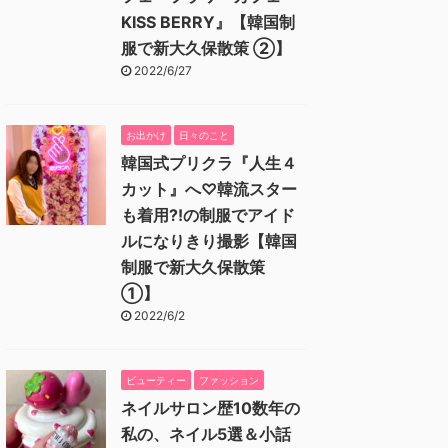
KISS BERRY』【韓国制
服で新大久保散策 ②】
2022/6/27
お出かけ
日々のこと
韓国式プリクラ『人生４
カット』へ♡韓流スター
も着用⁈の制服でアイド
ルになりきり撮影【韓国
制服で新大久保散策
①】
2022/6/2
ビューティー
ファッション
ネイルサロン歴10数年の
私の、ネイル5選＆小話