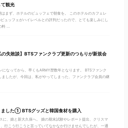
して観光
朝はまず、ホテルのビュッフェで朝食を。 このホテルのカフェレ
のビュッフェがハイレベルとの評判だったので、とても楽しみにし
 ...
私の失敗談】BTSファンクラブ更新のつもりが新規会
ンになってから、早くもARMY歴数年となります。 BTSファンク
会しましたが、今回は、私がやってしまった、ファンクラブ会員の継
ました① BTSグッズと韓国食材を購入
スに、娘と新大久保へ。 娘の期末試験やレポート提出、クリスマ
き、行こう行こうと言っていてなかなか行けませんでしたが、一通