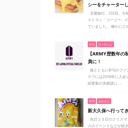
シーをチャーター
京都旅行、2日目。今
ストラン「コージー」
ていました。 確かにどの料
BTS
日々のこと
【ARMY歴数年の
員に！
娘とともにBTSのファ
ラブには2019年に入
続更新の失敗談に ...
BTS
お出かけ
新大久保へ行ってき
先日２５日のクリスマ
スのイベントなどが続