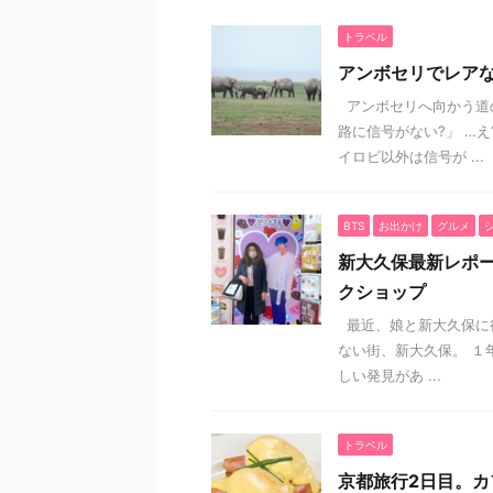
トラベル
アンボセリでレア
アンボセリへ向かう道
路に信号がない?」 …え
イロビ以外は信号が ...
BTS
お出かけ
グルメ
新大久保最新レポー
クショップ
最近、娘と新大久保に
ない街、新大久保。 １
しい発見があ ...
トラベル
京都旅行2日目。カ