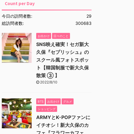
Count per Day
今日の訪問者数:
29
総訪問者数:
300683
お出かけ
日々のこと
SNS映え確実！セガ新大
久保『セプリッシュ』の
スクール風フォトスポッ
ト【韓国制服で新大久保
散策 ③ 】
2022/8/10
BTS
お出かけ
グルメ
ショッピング
ARMYとK-POPファンに
イチオシ！新大久保のカ
フェ『フラワーカフェ