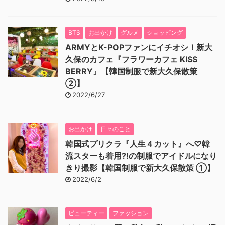
BTS
お出かけ
グルメ
ショッピング
ARMYとK-POPファンにイチオシ！新大
久保のカフェ『フラワーカフェ KISS
BERRY』【韓国制服で新大久保散策
②】
2022/6/27
お出かけ
日々のこと
韓国式プリクラ『人生４カット』へ♡韓
流スターも着用⁈の制服でアイドルになり
きり撮影【韓国制服で新大久保散策 ①】
2022/6/2
ビューティー
ファッション