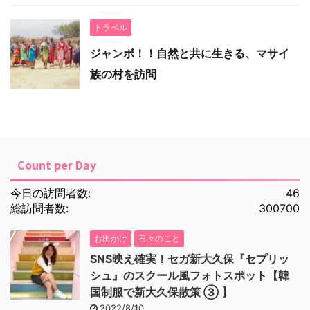
トラベル
ジャンボ！！自然と共に生きる、マサイ
族の村を訪問
Count per Day
今日の訪問者数:
46
総訪問者数:
300700
お出かけ
日々のこと
SNS映え確実！セガ新大久保『セプリッ
シュ』のスクール風フォトスポット【韓
国制服で新大久保散策 ③ 】
2022/8/10