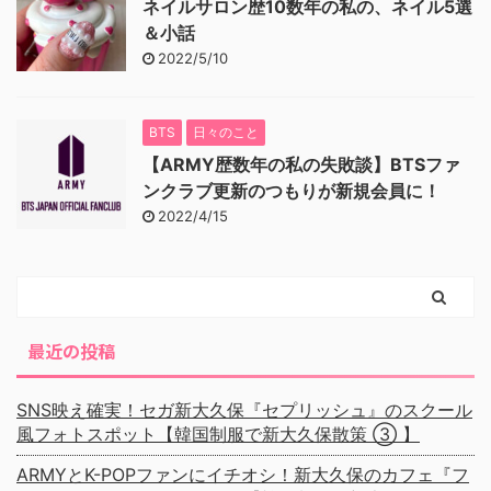
ネイルサロン歴10数年の私の、ネイル5選
＆小話
2022/5/10
BTS
日々のこと
【ARMY歴数年の私の失敗談】BTSファ
ンクラブ更新のつもりが新規会員に！
2022/4/15
最近の投稿
SNS映え確実！セガ新大久保『セプリッシュ』のスクール
風フォトスポット【韓国制服で新大久保散策 ③ 】
ARMYとK-POPファンにイチオシ！新大久保のカフェ『フ