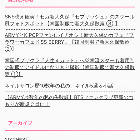
SNS映え確実！セガ新大久保『セプリッシュ』のスクール
風フォトスポット【韓国制服で新大久保散策 ③ 】
ARMYとK-POPファンにイチオシ！新大久保のカフェ『フ
ラワーカフェ KISS BERRY』【韓国制服で新大久保散策
②】
韓国式プリクラ『人生４カット』へ♡韓流スターも着用⁈
の制服でアイドルになりきり撮影【韓国制服で新大久保散
策 ①】
ネイルサロン歴10数年の私の、ネイル5選＆小話
【ARMY歴数年の私の失敗談】BTSファンクラブ更新のつ
もりが新規会員に！
アーカイブ
2022年8月