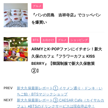
グルメ
『パンの田島 吉祥寺店』でコッペパン
を爆買い
BTS
お出かけ
グルメ
ショッピング
ARMYとK-POPファンにイチオシ！新大
久保のカフェ『フラワーカフェ KISS
BERRY』【韓国制服で新大久保散策
②】
PREV
新大久保最新レポート① イケメン通り・ドンキ・い
ちご飴・BTSマジックショップ
NEXT
新大久保最新レポート③ CAESAR Cafe（カイサルカ
フェ）※BTSのドリンクサービスは現在停止中！