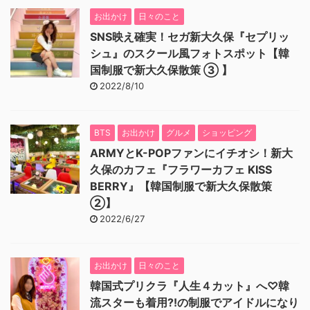
お出かけ
日々のこと
SNS映え確実！セガ新大久保『セプリッ
シュ』のスクール風フォトスポット【韓
国制服で新大久保散策 ③ 】
2022/8/10
BTS
お出かけ
グルメ
ショッピング
ARMYとK-POPファンにイチオシ！新大
久保のカフェ『フラワーカフェ KISS
BERRY』【韓国制服で新大久保散策
②】
2022/6/27
お出かけ
日々のこと
韓国式プリクラ『人生４カット』へ♡韓
流スターも着用⁈の制服でアイドルになり