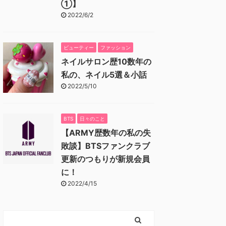
①】
2022/6/2
ビューティー
ファッション
ネイルサロン歴10数年の
私の、ネイル5選＆小話
2022/5/10
BTS
日々のこと
【ARMY歴数年の私の失
敗談】BTSファンクラブ
更新のつもりが新規会員
に！
2022/4/15