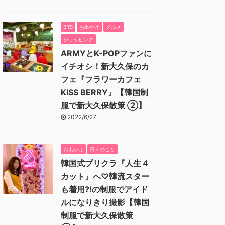
BTS
お出かけ
グルメ
ショッピング
ARMYとK-POPファンに
イチオシ！新大久保のカ
フェ『フラワーカフェ
KISS BERRY』【韓国制
服で新大久保散策 ②】
2022/6/27
お出かけ
日々のこと
韓国式プリクラ『人生４
カット』へ♡韓流スター
も着用⁈の制服でアイド
ルになりきり撮影【韓国
制服で新大久保散策