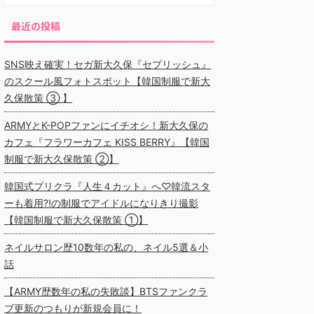
最近の投稿
SNS映え確実！セガ新大久保『セプリッシュ』
のスクール風フォトスポット【韓国制服で新大
久保散策 ③ 】
ARMYとK-POPファンにイチオシ！新大久保の
カフェ『フラワーカフェ KISS BERRY』【韓国
制服で新大久保散策 ②】
韓国式プリクラ『人生４カット』へ♡韓流スタ
ーも着用⁈の制服でアイドルになりきり撮影
【韓国制服で新大久保散策 ①】
ネイルサロン歴10数年の私の、ネイル5選＆小
話
【ARMY歴数年の私の失敗談】BTSファンクラ
ブ更新のつもりが新規会員に！