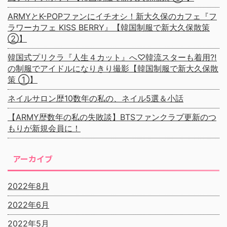
ARMYとK-POPファンにイチオシ！新大久保のカフェ『フ
ラワーカフェ KISS BERRY』【韓国制服で新大久保散策
②】
韓国式プリクラ『人生４カット』へ♡韓流スターも着用⁈
の制服でアイドルになりきり撮影【韓国制服で新大久保散
策 ①】
ネイルサロン歴10数年の私の、ネイル5選＆小話
【ARMY歴数年の私の失敗談】BTSファンクラブ更新のつ
もりが新規会員に！
アーカイブ
2022年8月
2022年6月
2022年5月