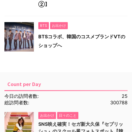
②】
BTS
お出かけ
BTSコラボ、韓国のコスメブランドVTの
ショップへ
Count per Day
今日の訪問者数:
25
総訪問者数:
300788
お出かけ
日々のこと
SNS映え確実！セガ新大久保『セプリッ
シュ』のスクール風フォトスポット【韓