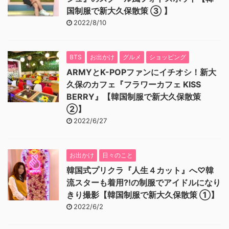
国制服で新大久保散策 ③ 】
2022/8/10
BTS
お出かけ
グルメ
ショッピング
ARMYとK-POPファンにイチオシ！新大
久保のカフェ『フラワーカフェ KISS
BERRY』【韓国制服で新大久保散策
②】
2022/6/27
お出かけ
日々のこと
韓国式プリクラ『人生４カット』へ♡韓
流スターも着用⁈の制服でアイドルになり
きり撮影【韓国制服で新大久保散策 ①】
2022/6/2