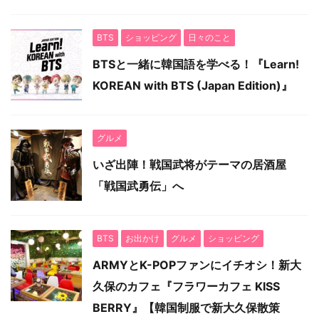
BTS
ショッピング
日々のこと
BTSと一緒に韓国語を学べる！『Learn!
KOREAN with BTS (Japan Edition)』
グルメ
いざ出陣！戦国武将がテーマの居酒屋
「戦国武勇伝」へ
BTS
お出かけ
グルメ
ショッピング
ARMYとK-POPファンにイチオシ！新大
久保のカフェ『フラワーカフェ KISS
BERRY』【韓国制服で新大久保散策