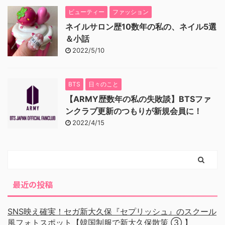
ビューティー
ファッション
ネイルサロン歴10数年の私の、ネイル5選
＆小話
2022/5/10
BTS
日々のこと
【ARMY歴数年の私の失敗談】BTSファ
ンクラブ更新のつもりが新規会員に！
2022/4/15
最近の投稿
SNS映え確実！セガ新大久保『セプリッシュ』のスクール
風フォトスポット【韓国制服で新大久保散策 ③ 】