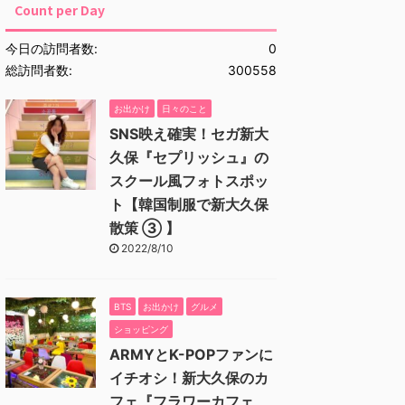
Count per Day
今日の訪問者数:
0
総訪問者数:
300558
お出かけ
日々のこと
SNS映え確実！セガ新大
久保『セプリッシュ』の
スクール風フォトスポッ
ト【韓国制服で新大久保
散策 ③ 】
2022/8/10
BTS
お出かけ
グルメ
ショッピング
ARMYとK-POPファンに
イチオシ！新大久保のカ
フェ『フラワーカフェ