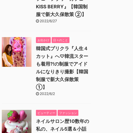
KISS BERRY』【韓国制
服で新大久保散策 ②】
2022/6/27
お出かけ
日々のこと
韓国式プリクラ『人生４
カット』へ♡韓流スター
も着用⁈の制服でアイド
ルになりきり撮影【韓国
制服で新大久保散策
①】
2022/6/2
ビューティー
ファッション
ネイルサロン歴10数年の
私の、ネイル5選＆小話