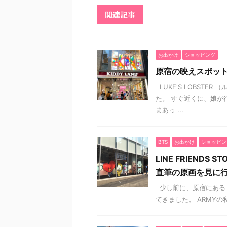
関連記事
お出かけ
ショッピング
原宿の映えスポット
LUKE'S LOBST
た。 すぐ近くに、娘が行
まあっ ...
BTS
お出かけ
ショッピン
LINE FRIEND
直筆の原画を見に
少し前に、原宿にある『LI
てきました。 ARMYの私