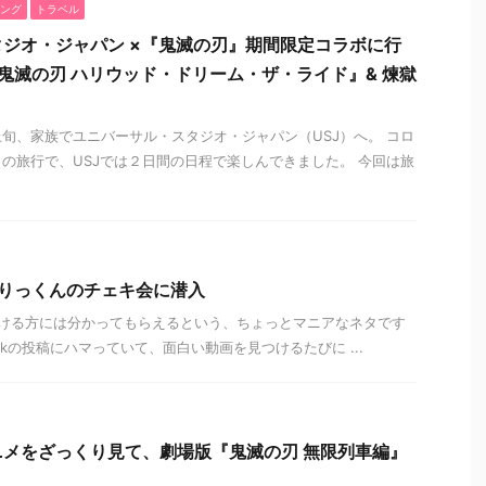
ング
トラベル
ジオ・ジャパン ×『鬼滅の刃』期間限定コラボに行
鬼滅の刃 ハリウッド・ドリーム・ザ・ライド』& 煉獄
月上旬、家族でユニバーサル・スタジオ・ジャパン（USJ）へ。 コロ
の旅行で、USJでは２日間の日程で楽しんできました。 今回は旅
er、りっくんのチェキ会に潜入
ける方には分かってもらえるという、ちょっとマニアなネタです
Tokの投稿にハマっていて、面白い動画を見つけるたびに ...
メをざっくり見て、劇場版『鬼滅の刃 無限列車編』