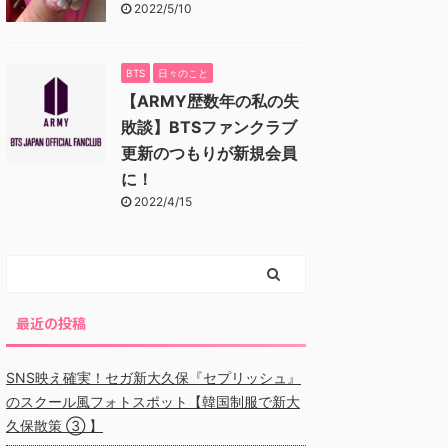
2022/5/10
BTS
日々のこと
【ARMY歴数年の私の失
敗談】BTSファンクラブ
更新のつもりが新規会員
に！
2022/4/15
最近の投稿
SNS映え確実！セガ新大久保『セプリッシュ』
のスクール風フォトスポット【韓国制服で新大
久保散策 ③ 】