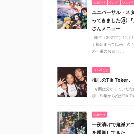
お出かけ
グルメ
ショッピ
ユニバーサル・スタ
ってきました④ 『
さんメニュー
昨年（2021年）12
ナ禍始まって以来、久々
の一番のお目当 ...
日々のこと
推しのTik Tok
今回は分かっていただ
😃 昨年から娘がTik 
お出かけ
一夜漬けで鬼滅アニ
を鑑賞してきた