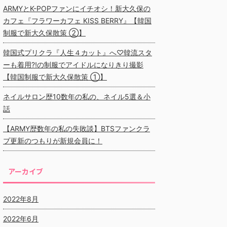
ARMYとK-POPファンにイチオシ！新大久保の
カフェ『フラワーカフェ KISS BERRY』【韓国
制服で新大久保散策 ②】
韓国式プリクラ『人生４カット』へ♡韓流スタ
ーも着用⁈の制服でアイドルになりきり撮影
【韓国制服で新大久保散策 ①】
ネイルサロン歴10数年の私の、ネイル5選＆小
話
【ARMY歴数年の私の失敗談】BTSファンクラ
ブ更新のつもりが新規会員に！
アーカイブ
2022年8月
2022年6月