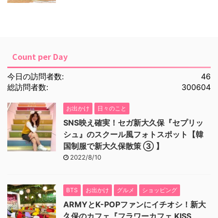
Count per Day
今日の訪問者数:
46
総訪問者数:
300604
お出かけ
日々のこと
SNS映え確実！セガ新大久保『セプリッ
シュ』のスクール風フォトスポット【韓
国制服で新大久保散策 ③ 】
2022/8/10
BTS
お出かけ
グルメ
ショッピング
ARMYとK-POPファンにイチオシ！新大
久保のカフェ『フラワーカフェ KISS