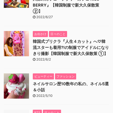
BERRY』【韓国制服で新大久保散策
②】
2022/6/27
お出かけ
日々のこと
韓国式プリクラ『人生４カット』へ♡韓
流スターも着用⁈の制服でアイドルになり
きり撮影【韓国制服で新大久保散策 ①】
2022/6/2
ビューティー
ファッション
ネイルサロン歴10数年の私の、ネイル5選
＆小話
2022/5/10
BTS
日々のこと