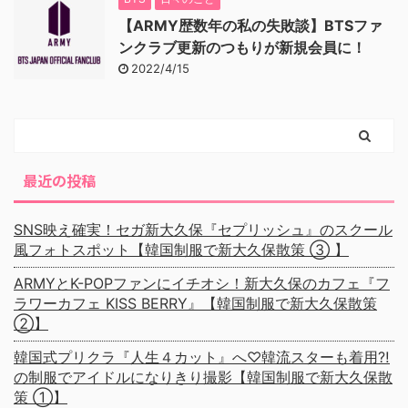
【ARMY歴数年の私の失敗談】BTSファ
ンクラブ更新のつもりが新規会員に！
2022/4/15
最近の投稿
SNS映え確実！セガ新大久保『セプリッシュ』のスクール
風フォトスポット【韓国制服で新大久保散策 ③ 】
ARMYとK-POPファンにイチオシ！新大久保のカフェ『フ
ラワーカフェ KISS BERRY』【韓国制服で新大久保散策
②】
韓国式プリクラ『人生４カット』へ♡韓流スターも着用⁈
の制服でアイドルになりきり撮影【韓国制服で新大久保散
策 ①】