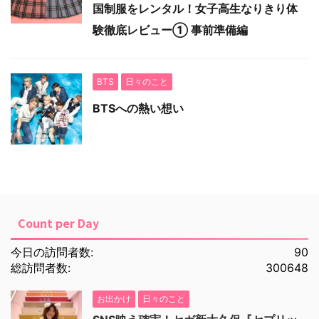
国制服をレンタル！女子高生なりきり体
験徹底レビュー① 事前準備編
BTS
日々のこと
BTSへの熱い想い
Count per Day
今日の訪問者数:
90
総訪問者数:
300648
お出かけ
日々のこと