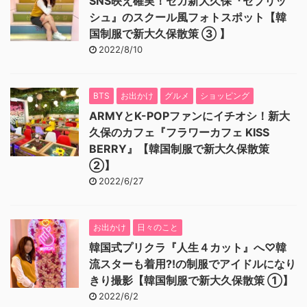
SNS映え確実！セガ新大久保『セプリッ
シュ』のスクール風フォトスポット【韓
国制服で新大久保散策 ③ 】
2022/8/10
BTS
お出かけ
グルメ
ショッピング
ARMYとK-POPファンにイチオシ！新大
久保のカフェ『フラワーカフェ KISS
BERRY』【韓国制服で新大久保散策
②】
2022/6/27
お出かけ
日々のこと
韓国式プリクラ『人生４カット』へ♡韓
流スターも着用⁈の制服でアイドルになり
きり撮影【韓国制服で新大久保散策 ①】
2022/6/2