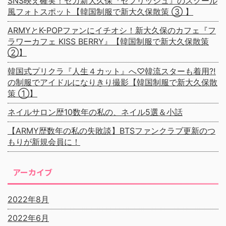
SNS映え確実！セガ新大久保『セプリッシュ』のスクール
風フォトスポット【韓国制服で新大久保散策 ③ 】
ARMYとK-POPファンにイチオシ！新大久保のカフェ『フ
ラワーカフェ KISS BERRY』【韓国制服で新大久保散策
②】
韓国式プリクラ『人生４カット』へ♡韓流スターも着用⁈
の制服でアイドルになりきり撮影【韓国制服で新大久保散
策 ①】
ネイルサロン歴10数年の私の、ネイル5選＆小話
【ARMY歴数年の私の失敗談】BTSファンクラブ更新のつ
もりが新規会員に！
アーカイブ
2022年8月
2022年6月