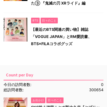
た③ 『鬼滅の刃 XRライド』編
BTS
日々のこと
【最近のBTS関連の買い物】雑誌
「VOGUE JAPAN」とRM愛読書、
BTS×FILAコラボグッズ
Count per Day
今日の訪問者数:
0
総訪問者数:
300654
お出かけ
日々のこと