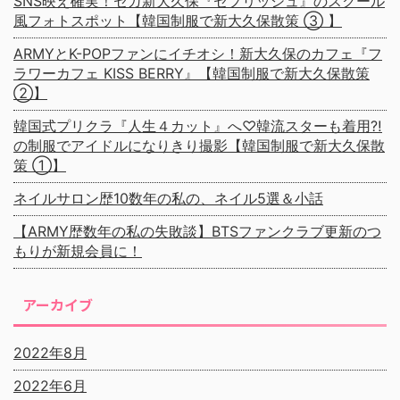
SNS映え確実！セガ新大久保『セプリッシュ』のスクール
風フォトスポット【韓国制服で新大久保散策 ③ 】
ARMYとK-POPファンにイチオシ！新大久保のカフェ『フ
ラワーカフェ KISS BERRY』【韓国制服で新大久保散策
②】
韓国式プリクラ『人生４カット』へ♡韓流スターも着用⁈
の制服でアイドルになりきり撮影【韓国制服で新大久保散
策 ①】
ネイルサロン歴10数年の私の、ネイル5選＆小話
【ARMY歴数年の私の失敗談】BTSファンクラブ更新のつ
もりが新規会員に！
アーカイブ
2022年8月
2022年6月