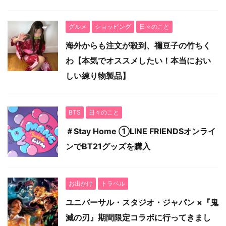
グルメ
ショッピング
日々のこと
海外からも注文が殺到、禰豆子の竹ちく
わ【本気でオススメしたい！本当におい
しい練り物製品】
BTS
日々のこと
＃Stay Home ①LINE FRIENDSオンライ
ンでBT21グッズを購入
お出かけ
トラベル
ユニバーサル・スタジオ・ジャパン ×『鬼
滅の刃』期間限定コラボに行ってきまし