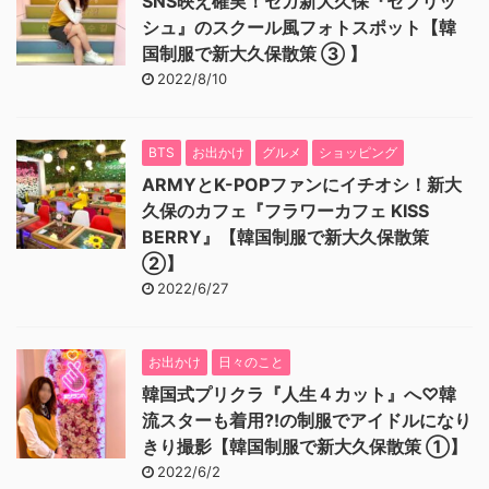
SNS映え確実！セガ新大久保『セプリッ
シュ』のスクール風フォトスポット【韓
国制服で新大久保散策 ③ 】
2022/8/10
BTS
お出かけ
グルメ
ショッピング
ARMYとK-POPファンにイチオシ！新大
久保のカフェ『フラワーカフェ KISS
BERRY』【韓国制服で新大久保散策
②】
2022/6/27
お出かけ
日々のこと
韓国式プリクラ『人生４カット』へ♡韓
流スターも着用⁈の制服でアイドルになり
きり撮影【韓国制服で新大久保散策 ①】
2022/6/2