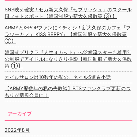
SNS映え確実！セガ新大久保『セプリッシュ』のスクール
風フォトスポット【韓国制服で新大久保散策 ③ 】
ARMYとK-POPファンにイチオシ！新大久保のカフェ『フ
ラワーカフェ KISS BERRY』【韓国制服で新大久保散策
②】
韓国式プリクラ『人生４カット』へ♡韓流スターも着用⁈
の制服でアイドルになりきり撮影【韓国制服で新大久保散
策 ①】
ネイルサロン歴10数年の私の、ネイル5選＆小話
【ARMY歴数年の私の失敗談】BTSファンクラブ更新のつ
もりが新規会員に！
アーカイブ
2022年8月