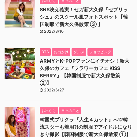
お出かけ
日々のこと
SNS映え確実！セガ新大久保『セプリッ
シュ』のスクール風フォトスポット【韓
国制服で新大久保散策 ③ 】
2022/8/10
BTS
お出かけ
グルメ
ショッピング
ARMYとK-POPファンにイチオシ！新大
久保のカフェ『フラワーカフェ KISS
BERRY』【韓国制服で新大久保散策
②】
2022/6/27
お出かけ
日々のこと
韓国式プリクラ『人生４カット』へ♡韓
流スターも着用⁈の制服でアイドルになり
きり撮影【韓国制服で新大久保散策 ①】