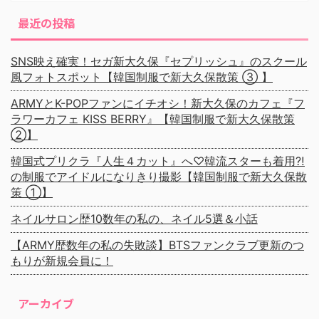
最近の投稿
SNS映え確実！セガ新大久保『セプリッシュ』のスクール
風フォトスポット【韓国制服で新大久保散策 ③ 】
ARMYとK-POPファンにイチオシ！新大久保のカフェ『フ
ラワーカフェ KISS BERRY』【韓国制服で新大久保散策
②】
韓国式プリクラ『人生４カット』へ♡韓流スターも着用⁈
の制服でアイドルになりきり撮影【韓国制服で新大久保散
策 ①】
ネイルサロン歴10数年の私の、ネイル5選＆小話
【ARMY歴数年の私の失敗談】BTSファンクラブ更新のつ
もりが新規会員に！
アーカイブ