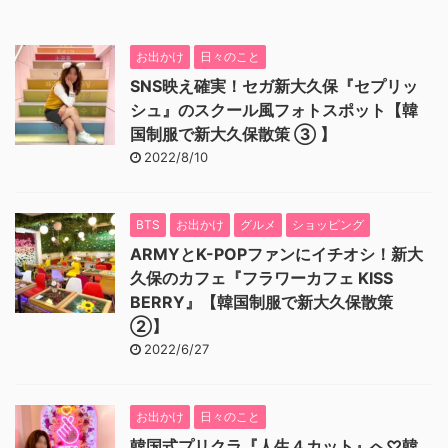
お出かけ
日々のこと
SNS映え確実！セガ新大久保『セプリッ
シュ』のスクール風フォトスポット【韓
国制服で新大久保散策 ③ 】
2022/8/10
BTS
お出かけ
グルメ
ショッピング
ARMYとK-POPファンにイチオシ！新大
久保のカフェ『フラワーカフェ KISS
BERRY』【韓国制服で新大久保散策
②】
2022/6/27
お出かけ
日々のこと
韓国式プリクラ『人生４カット』へ♡韓