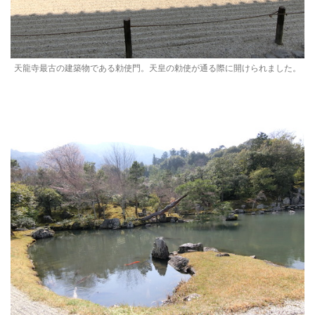
天龍寺最古の建築物である勅使門。天皇の勅使が通る際に開けられました。