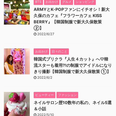
BTS
お出かけ
グルメ
ショッピング
ARMYとK-POPファンにイチオシ！新大
久保のカフェ『フラワーカフェ KISS
BERRY』【韓国制服で新大久保散策
②】
2022/6/27
お出かけ
日々のこと
韓国式プリクラ『人生４カット』へ♡韓
流スターも着用⁈の制服でアイドルになり
きり撮影【韓国制服で新大久保散策 ①】
2022/6/2
ビューティー
ファッション
ネイルサロン歴10数年の私の、ネイル5選
＆小話
2022/5/10