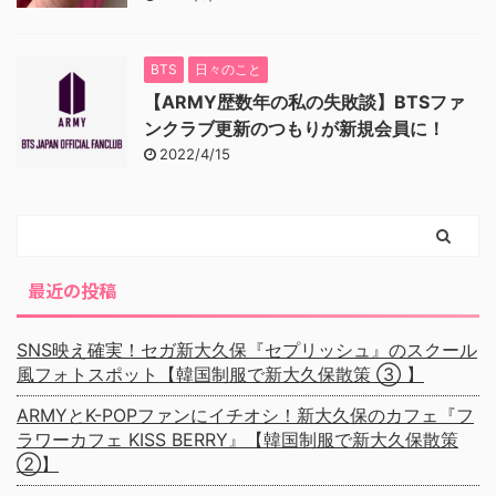
BTS
日々のこと
【ARMY歴数年の私の失敗談】BTSファ
ンクラブ更新のつもりが新規会員に！
2022/4/15
最近の投稿
SNS映え確実！セガ新大久保『セプリッシュ』のスクール
風フォトスポット【韓国制服で新大久保散策 ③ 】
ARMYとK-POPファンにイチオシ！新大久保のカフェ『フ
ラワーカフェ KISS BERRY』【韓国制服で新大久保散策
②】