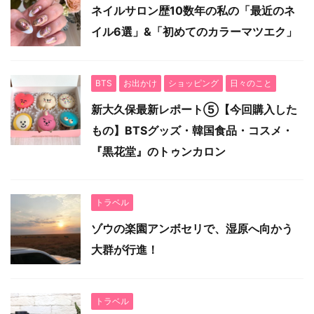
ネイルサロン歴10数年の私の「最近のネ
イル6選」&「初めてのカラーマツエク」
BTS
お出かけ
ショッピング
日々のこと
新大久保最新レポート⑤【今回購入した
もの】BTSグッズ・韓国食品・コスメ・
『黒花堂』のトゥンカロン
トラベル
ゾウの楽園アンボセリで、湿原へ向かう
大群が行進！
トラベル