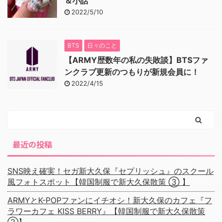
＆小話
2022/5/10
BTS
日々のこと
【ARMY歴数年の私の失敗談】BTSファ
ンクラブ更新のつもりが新規会員に！
2022/4/15
最近の投稿
SNS映え確実！セガ新大久保『セプリッシュ』のスクール
風フォトスポット【韓国制服で新大久保散策 ③ 】
ARMYとK-POPファンにイチオシ！新大久保のカフェ『フ
ラワーカフェ KISS BERRY』【韓国制服で新大久保散策