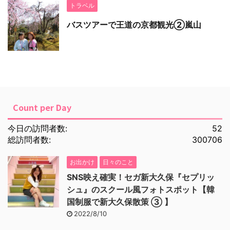
トラベル
バスツアーで王道の京都観光②嵐山
Count per Day
今日の訪問者数:
52
総訪問者数:
300706
お出かけ
日々のこと
SNS映え確実！セガ新大久保『セプリッ
シュ』のスクール風フォトスポット【韓
国制服で新大久保散策 ③ 】
2022/8/10