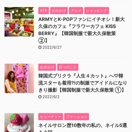
BTS
お出かけ
グルメ
ショッピング
ARMYとK-POPファンにイチオシ！新大
久保のカフェ『フラワーカフェ KISS
BERRY』【韓国制服で新大久保散策
②】
2022/6/27
お出かけ
日々のこと
韓国式プリクラ『人生４カット』へ♡韓
流スターも着用⁈の制服でアイドルになり
きり撮影【韓国制服で新大久保散策 ①】
2022/6/2
ビューティー
ファッション
ネイルサロン歴10数年の私の、ネイル5選