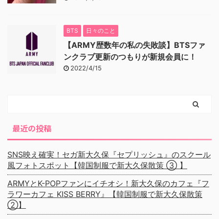
BTS
日々のこと
【ARMY歴数年の私の失敗談】BTSファ
ンクラブ更新のつもりが新規会員に！
2022/4/15
最近の投稿
SNS映え確実！セガ新大久保『セプリッシュ』のスクール
風フォトスポット【韓国制服で新大久保散策 ③ 】
ARMYとK-POPファンにイチオシ！新大久保のカフェ『フ
ラワーカフェ KISS BERRY』【韓国制服で新大久保散策
②】