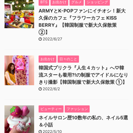
BTS
お出かけ
グルメ
ショッピング
ARMYとK-POPファンにイチオシ！新大
久保のカフェ『フラワーカフェ KISS
BERRY』【韓国制服で新大久保散策
②】
2022/6/27
お出かけ
日々のこと
韓国式プリクラ『人生４カット』へ♡韓
流スターも着用⁈の制服でアイドルになり
きり撮影【韓国制服で新大久保散策 ①】
2022/6/2
ビューティー
ファッション
ネイルサロン歴10数年の私の、ネイル5選
＆小話
2022/5/10