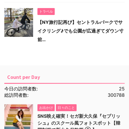
トラベル
【NY旅行記再び】セントラルパークでサ
イクリング♪でも公園が広過ぎてダウン寸
前…
Count per Day
今日の訪問者数:
25
総訪問者数:
300788
お出かけ
日々のこと
SNS映え確実！セガ新大久保『セプリッ
シュ』のスクール風フォトスポット【韓