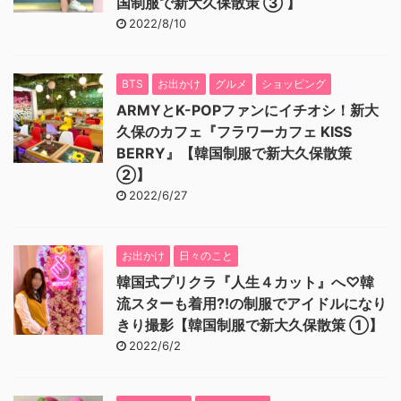
国制服で新大久保散策 ③ 】
2022/8/10
BTS
お出かけ
グルメ
ショッピング
ARMYとK-POPファンにイチオシ！新大
久保のカフェ『フラワーカフェ KISS
BERRY』【韓国制服で新大久保散策
②】
2022/6/27
お出かけ
日々のこと
韓国式プリクラ『人生４カット』へ♡韓
流スターも着用⁈の制服でアイドルになり
きり撮影【韓国制服で新大久保散策 ①】
2022/6/2