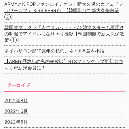
ARMYとK-POPファンにイチオシ！新大久保のカフェ『フ
ラワーカフェ KISS BERRY』【韓国制服で新大久保散策
②】
韓国式プリクラ『人生４カット』へ♡韓流スターも着用⁈
の制服でアイドルになりきり撮影【韓国制服で新大久保散
策 ①】
ネイルサロン歴10数年の私の、ネイル5選＆小話
【ARMY歴数年の私の失敗談】BTSファンクラブ更新のつ
もりが新規会員に！
アーカイブ
2022年8月
2022年6月
2022年5月