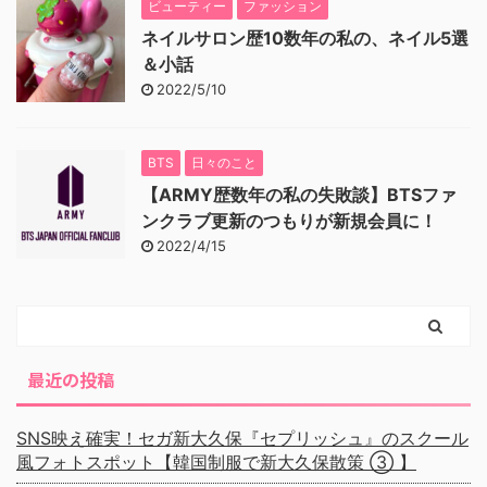
ビューティー
ファッション
ネイルサロン歴10数年の私の、ネイル5選
＆小話
2022/5/10
BTS
日々のこと
【ARMY歴数年の私の失敗談】BTSファ
ンクラブ更新のつもりが新規会員に！
2022/4/15
最近の投稿
SNS映え確実！セガ新大久保『セプリッシュ』のスクール
風フォトスポット【韓国制服で新大久保散策 ③ 】